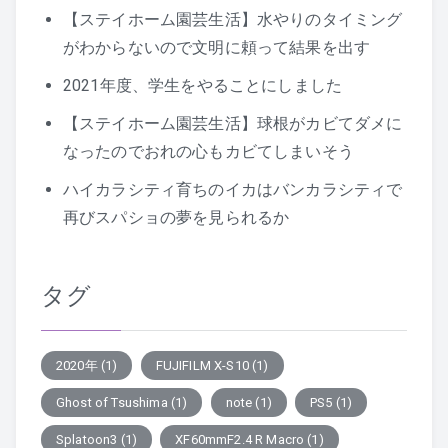
【ステイホーム園芸生活】水やりのタイミング
がわからないので文明に頼って結果を出す
2021年度、学生をやることにしました
【ステイホーム園芸生活】球根がカビてダメに
なったのでおれの心もカビてしまいそう
ハイカラシティ育ちのイカはバンカラシティで
再びスパショの夢を見られるか
タグ
2020年
(1)
FUJIFILM X-S10
(1)
Ghost of Tsushima
(1)
note
(1)
PS5
(1)
Splatoon3
(1)
XF60mmF2.4 R Macro
(1)