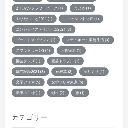
あしかがフラワーパーク
(1)
まとめ
(1)
やりたいこと2021
(1)
エクセレント此岸
(4)
エンジョイステイホーム2021
(3)
ゴーストオブツシマ
(1)
ステイホーム園芸生活
(3)
スプラトゥーン3
(1)
写真撮影
(1)
園芸グッズ
(1)
園芸トラブル
(1)
園芸記録2021
(3)
宿根草
(2)
振り返り
(1)
文学フリマ
(5)
文学フリマ東京
(5)
新年の目標
(1)
球根
(2)
藤
(1)
カテゴリー