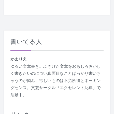
ナ
ビ
ゲ
ー
書いてる人
シ
ョ
かまりえ
ゆるい文章書き。ふざけた文章をおもしろおかし
ン
く書きたいのについ真面目なことばっかり書いち
ゃうのが悩み。欲しいものは不労所得とネーミン
グセンス。文芸サークル『エクセレント此岸』で
活動中。