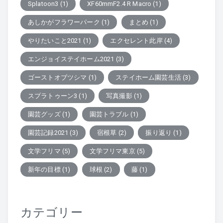
Splatoon3
(1)
XF60mmF2.4 R Macro
(1)
あしかがフラワーパーク
(1)
まとめ
(1)
やりたいこと2021
(1)
エクセレント此岸
(4)
エンジョイステイホーム2021
(3)
ゴーストオブツシマ
(1)
ステイホーム園芸生活
(3)
スプラトゥーン3
(1)
写真撮影
(1)
園芸グッズ
(1)
園芸トラブル
(1)
園芸記録2021
(3)
宿根草
(2)
振り返り
(1)
文学フリマ
(5)
文学フリマ東京
(5)
新年の目標
(1)
球根
(2)
藤
(1)
カテゴリー