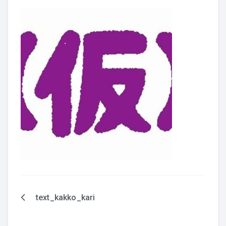
text_kakko_kari
投
稿