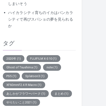
しまいそう
ハイカラシティ育ちのイカはバンカラ
シティで再びスパショの夢を見られる
か
タグ
2020年
(1)
FUJIFILM X-S10
(1)
Ghost of Tsushima
(1)
note
(1)
PS5
(1)
Splatoon3
(1)
XF60mmF2.4 R Macro
(1)
あしかがフラワーパーク
(1)
まとめ
(1)
やりたいこと2021
(1)