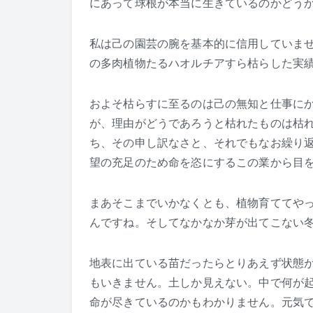
にあって球根が本当に生きているのかどう
私は己の園芸の腕を基本的に信用していま
の多肉植物たるハオルチアすら枯らした実
およそ枯らすに至るのは己の無知と仕事に
が、理由がどうであろうと枯れたものは枯
ち、その申し訳なさと、それでもなお繰り
望の充足のため命を恣にするこの業から目
まあそこまでいかなくとも、植物育ててや
んですね。そしてなかなか芽が出てこない
地表に出ている苗だったらとりあえず状態
もいきません。土しか見えない。中で何が
命が尽きているのかもわかりません。元気