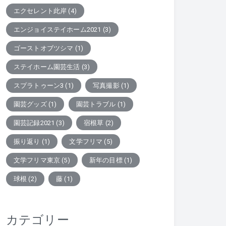
エクセレント此岸
(4)
エンジョイステイホーム2021
(3)
ゴーストオブツシマ
(1)
ステイホーム園芸生活
(3)
スプラトゥーン3
(1)
写真撮影
(1)
園芸グッズ
(1)
園芸トラブル
(1)
園芸記録2021
(3)
宿根草
(2)
振り返り
(1)
文学フリマ
(5)
文学フリマ東京
(5)
新年の目標
(1)
球根
(2)
藤
(1)
カテゴリー