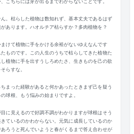
か、こちらには芽が出るまでわからないことです。
せん。枯らした植物は数知れず、基本丈夫であるはず
績があります。ハオルチア枯らすか？多肉植物を？
かまけて植物に手をかける余裕がないゆえなんです
れたものです。この人生のうちで枯らしてきた植物た
返し植物に手を出すうしろめたさ、生きものを己の欲
をそらすな。
っちまった経験があると何かあったときまず己を疑う
冬の球根、もう悩みの始まりですよ。
が目に見えるので好調不調がわかりますが球根はそう
起きているのかわからない。元気に成長しているのか
であろうと死んでいようと春がくるまで答え合わせが